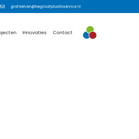
grafdelven@begraafplaatsservice.nl
ojecten
Innovaties
Contact