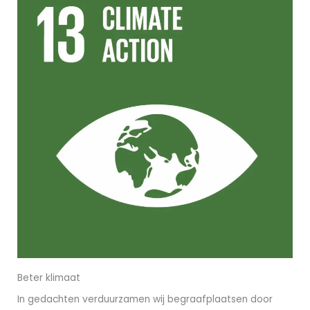
Beter klimaat
In gedachten verduurzamen wij begraafplaatsen door