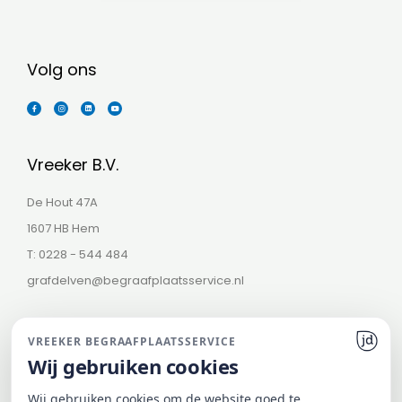
Volg ons
F
I
L
Y
a
n
i
o
c
s
n
u
e
t
k
t
b
a
e
u
o
g
d
b
o
r
i
e
k
a
n
-
m
Vreeker B.V.
f
De Hout 47A
1607 HB Hem
T: 0228 - 544 484
grafdelven@begraafplaatsservice.nl
VREEKER BEGRAAFPLAATSSERVICE
Wij gebruiken cookies
Wij gebruiken cookies om de website goed te