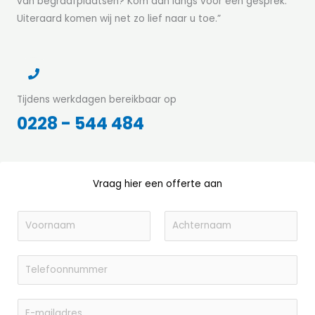
van begraafplaatsen? Kom dan langs voor een gesprek.
Uiteraard komen wij net zo lief naar u toe.”
Tijdens werkdagen bereikbaar op
0228 - 544 484
Vraag hier een offerte aan
N
a
V
A
a
o
T
c
m
o
h
e
*
r
t
l
E
n
e