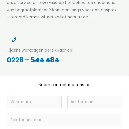
onze service of onze visie op het beheer en onderhoud
van begraafplaatsen? Kom dan langs voor een gesprek.
Uiteraard komen wij net zo lief naar u toe.”
Tijdens werkdagen bereikbaar op
0228 - 544 484
Neem contact met ons op
N
a
V
A
a
o
T
c
m
o
h
e
*
r
t